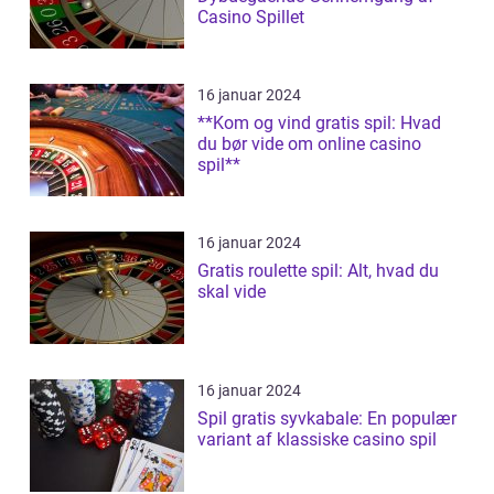
Casino Spillet
16 januar 2024
**Kom og vind gratis spil: Hvad
du bør vide om online casino
spil**
16 januar 2024
Gratis roulette spil: Alt, hvad du
skal vide
16 januar 2024
Spil gratis syvkabale: En populær
variant af klassiske casino spil