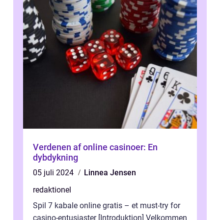
Verdenen af online casinoer: En
dybdykning
05 juli 2024
Linnea Jensen
redaktionel
Spil 7 kabale online gratis – et must-try for
casino-entusiaster [Introduktion] Velkommen