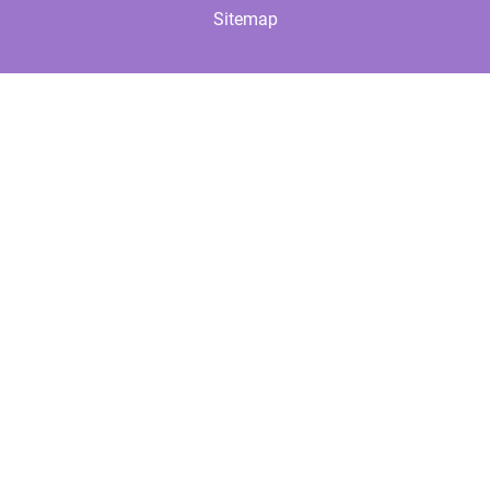
Sitemap