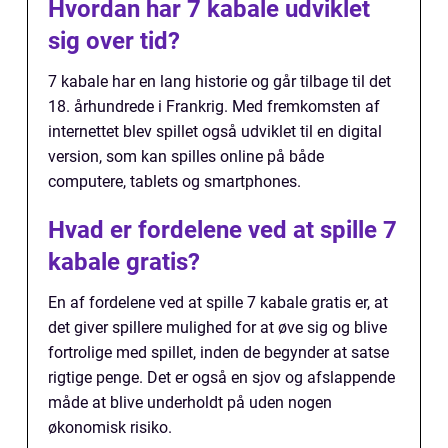
Hvordan har 7 kabale udviklet
sig over tid?
7 kabale har en lang historie og går tilbage til det
18. århundrede i Frankrig. Med fremkomsten af
internettet blev spillet også udviklet til en digital
version, som kan spilles online på både
computere, tablets og smartphones.
Hvad er fordelene ved at spille 7
kabale gratis?
En af fordelene ved at spille 7 kabale gratis er, at
det giver spillere mulighed for at øve sig og blive
fortrolige med spillet, inden de begynder at satse
rigtige penge. Det er også en sjov og afslappende
måde at blive underholdt på uden nogen
økonomisk risiko.