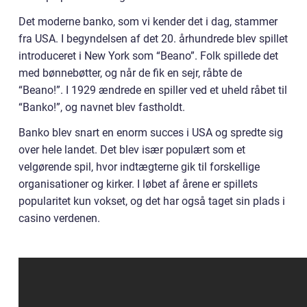
Det moderne banko, som vi kender det i dag, stammer
fra USA. I begyndelsen af det 20. århundrede blev spillet
introduceret i New York som “Beano”. Folk spillede det
med bønnebøtter, og når de fik en sejr, råbte de
“Beano!”. I 1929 ændrede en spiller ved et uheld råbet til
“Banko!”, og navnet blev fastholdt.
Banko blev snart en enorm succes i USA og spredte sig
over hele landet. Det blev især populært som et
velgørende spil, hvor indtægterne gik til forskellige
organisationer og kirker. I løbet af årene er spillets
popularitet kun vokset, og det har også taget sin plads i
casino verdenen.