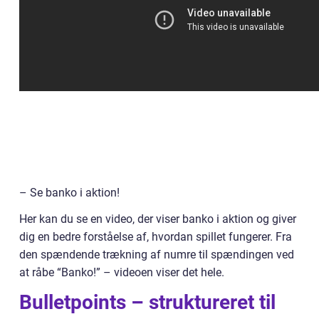
– Se banko i aktion!
Her kan du se en video, der viser banko i aktion og giver
dig en bedre forståelse af, hvordan spillet fungerer. Fra
den spændende trækning af numre til spændingen ved
at råbe “Banko!” – videoen viser det hele.
Bulletpoints – struktureret til