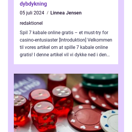
dybdykning
05 juli 2024
Linnea Jensen
redaktionel
Spil 7 kabale online gratis – et must-try for
casino-entusiaster [Introduktion] Velkommen
til vores artikel om at spille 7 kabale online
gratis! I denne artikel vil vi dykke ned i denne
populære...