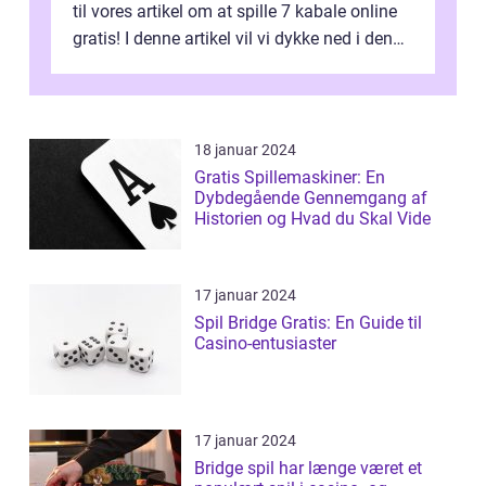
til vores artikel om at spille 7 kabale online
gratis! I denne artikel vil vi dykke ned i denne
populære...
18 januar 2024
Gratis Spillemaskiner: En
Dybdegående Gennemgang af
Historien og Hvad du Skal Vide
17 januar 2024
Spil Bridge Gratis: En Guide til
Casino-entusiaster
17 januar 2024
Bridge spil har længe været et