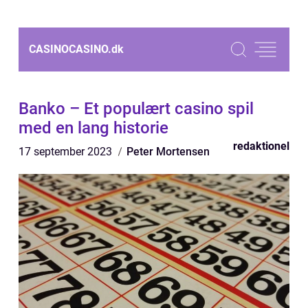
CASINOCASINO.
dk
Banko – Et populært casino spil
med en lang historie
redaktionel
17 september 2023
Peter Mortensen