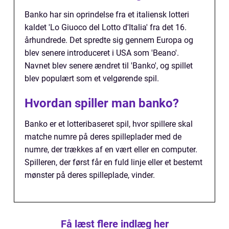
Banko har sin oprindelse fra et italiensk lotteri
kaldet 'Lo Giuoco del Lotto d'Italia' fra det 16.
århundrede. Det spredte sig gennem Europa og
blev senere introduceret i USA som 'Beano'.
Navnet blev senere ændret til 'Banko', og spillet
blev populært som et velgørende spil.
Hvordan spiller man banko?
Banko er et lotteribaseret spil, hvor spillere skal
matche numre på deres spilleplader med de
numre, der trækkes af en vært eller en computer.
Spilleren, der først får en fuld linje eller et bestemt
mønster på deres spilleplade, vinder.
Få læst flere indlæg her