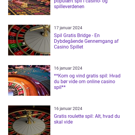
populært spil i casino- og
spilleverdenen
17 januar 2024
Spil Gratis Bridge - En
Dybdegående Gennemgang af
Casino Spillet
16 januar 2024
**Kom og vind gratis spil: Hvad
du bør vide om online casino
spil**
16 januar 2024
Gratis roulette spil: Alt, hvad du
skal vide