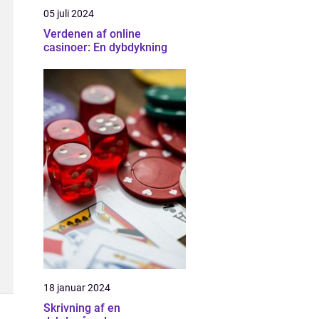
05 juli 2024
Verdenen af online
casinoer: En dybdykning
18 januar 2024
Skrivning af en