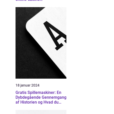
underholdning
18 januar 2024
Gratis Spillemaskiner: En
Dybdegående Gennemgang
af Historien og Hvad du
Skal Vide