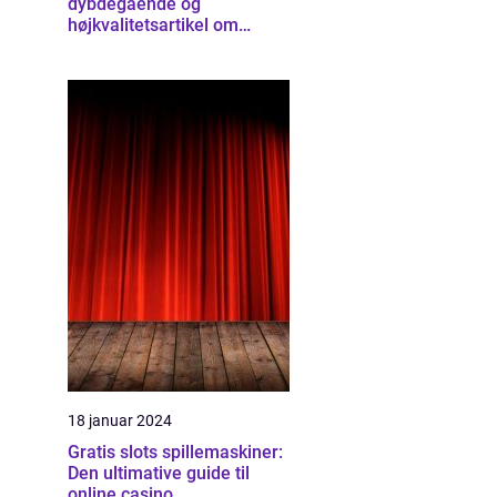
dybdegående og
højkvalitetsartikel om
"spillemaskiner gratis" til en
casino- og spilblog:
18 januar 2024
Gratis slots spillemaskiner:
Den ultimative guide til
online casino