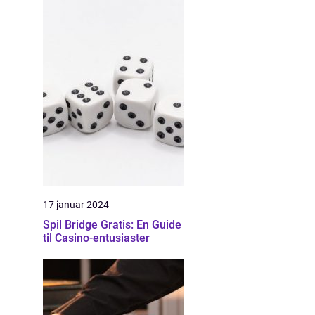
17 januar 2024
Spil Bridge Gratis: En Guide
til Casino-entusiaster