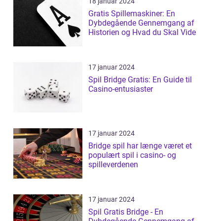
18 januar 2024
Gratis Spillemaskiner: En
Dybdegående Gennemgang af
Historien og Hvad du Skal Vide
17 januar 2024
Spil Bridge Gratis: En Guide til
Casino-entusiaster
17 januar 2024
Bridge spil har længe været et
populært spil i casino- og
spilleverdenen
17 januar 2024
Spil Gratis Bridge - En