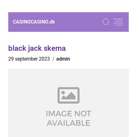
CASINOCASINO.
dk
black jack skema
29 september 2023
admin