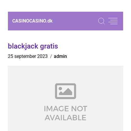
CASINOCASINO.
dk
blackjack gratis
25 september 2023
admin