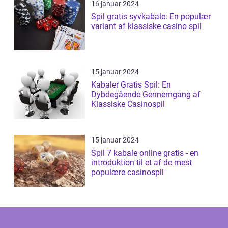
16 januar 2024
Spil gratis syvkabale: En populær
variant af klassiske casino spil
15 januar 2024
Kabaler Gratis Spil: En
Dybdegående Gennemgang af
Klassiske Casinospil
15 januar 2024
Spil 7 kabale online gratis - en
introduktion til et af de mest
populære casinospil