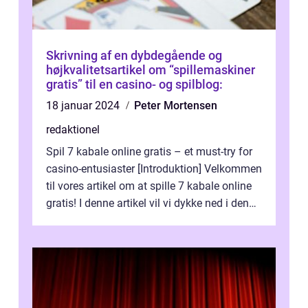
Skrivning af en dybdegående og
højkvalitetsartikel om “spillemaskiner
gratis” til en casino- og spilblog:
18 januar 2024
Peter Mortensen
redaktionel
Spil 7 kabale online gratis – et must-try for
casino-entusiaster [Introduktion] Velkommen
til vores artikel om at spille 7 kabale online
gratis! I denne artikel vil vi dykke ned i denne
populære...