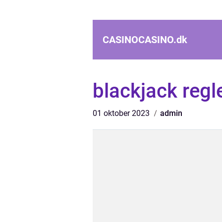
CASINOCASINO.
dk
blackjack regl
01 oktober 2023
admin