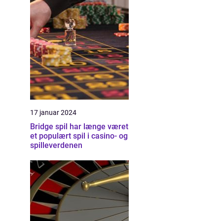
17 januar 2024
Bridge spil har længe været
et populært spil i casino- og
spilleverdenen