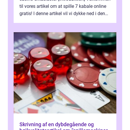
til vores artikel om at spille 7 kabale online
gratis! I denne artikel vil vi dykke ned i denne
populære...
Skrivning af en dybdegående og