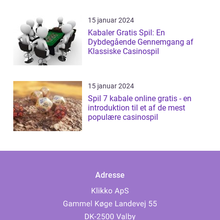
15 januar 2024
Kabaler Gratis Spil: En
Dybdegående Gennemgang af
Klassiske Casinospil
15 januar 2024
Spil 7 kabale online gratis - en
introduktion til et af de mest
populære casinospil
Adresse