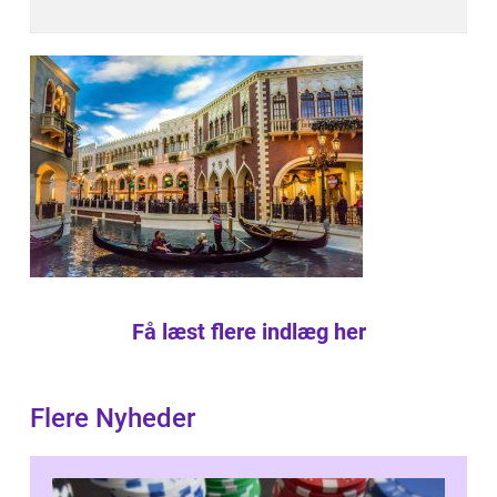
Få læst flere indlæg her
Flere Nyheder