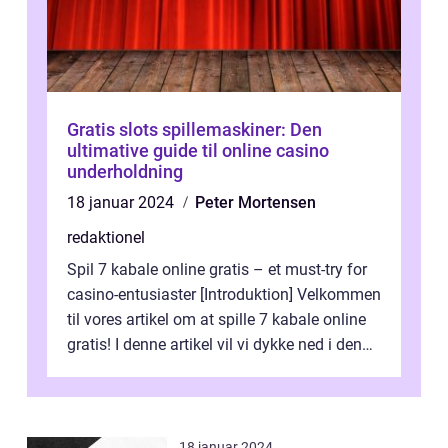
Gratis slots spillemaskiner: Den
ultimative guide til online casino
underholdning
18 januar 2024
Peter Mortensen
redaktionel
Spil 7 kabale online gratis – et must-try for
casino-entusiaster [Introduktion] Velkommen
til vores artikel om at spille 7 kabale online
gratis! I denne artikel vil vi dykke ned i denne
populære...
18 januar 2024