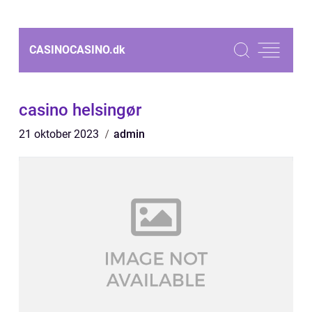
CASINOCASINO.
dk
casino helsingør
21 oktober 2023
admin