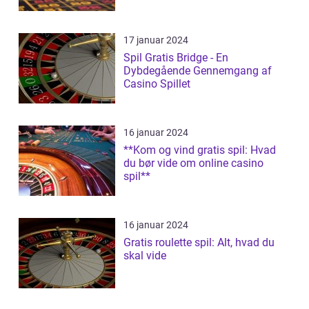
17 januar 2024
Spil Gratis Bridge - En
Dybdegående Gennemgang af
Casino Spillet
16 januar 2024
**Kom og vind gratis spil: Hvad
du bør vide om online casino
spil**
16 januar 2024
Gratis roulette spil: Alt, hvad du
skal vide