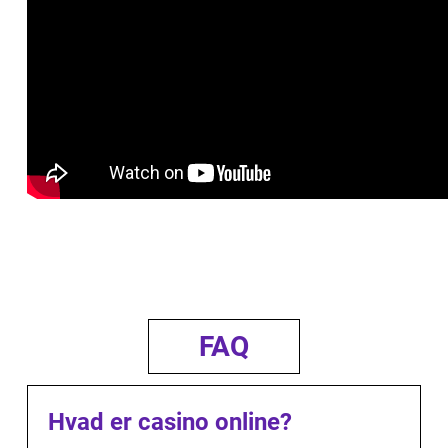
FAQ
Hvad er casino online?