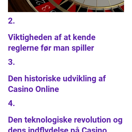
2.
Viktigheden af at kende
reglerne før man spiller
3.
Den historiske udvikling af
Casino Online
4.
Den teknologiske revolution og
dens indflydelse på Casino