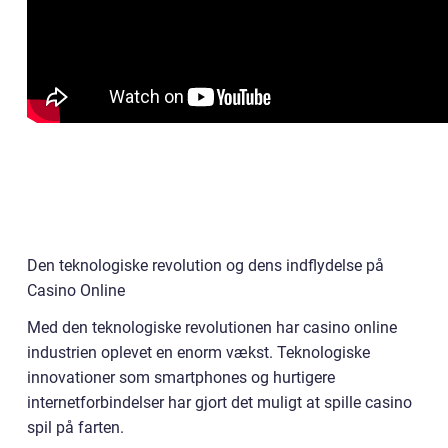
Den teknologiske revolution og dens indflydelse på
Casino Online
Med den teknologiske revolutionen har casino online
industrien oplevet en enorm vækst. Teknologiske
innovationer som smartphones og hurtigere
internetforbindelser har gjort det muligt at spille casino
spil på farten.