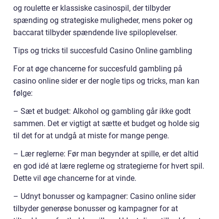
og roulette er klassiske casinospil, der tilbyder
spænding og strategiske muligheder, mens poker og
baccarat tilbyder spændende live spiloplevelser.
Tips og tricks til succesfuld Casino Online gambling
For at øge chancerne for succesfuld gambling på
casino online sider er der nogle tips og tricks, man kan
følge:
– Sæt et budget: Alkohol og gambling går ikke godt
sammen. Det er vigtigt at sætte et budget og holde sig
til det for at undgå at miste for mange penge.
– Lær reglerne: Før man begynder at spille, er det altid
en god idé at lære reglerne og strategierne for hvert spil.
Dette vil øge chancerne for at vinde.
– Udnyt bonusser og kampagner: Casino online sider
tilbyder generøse bonusser og kampagner for at