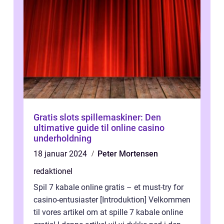
Gratis slots spillemaskiner: Den
ultimative guide til online casino
underholdning
18 januar 2024
Peter Mortensen
redaktionel
Spil 7 kabale online gratis – et must-try for
casino-entusiaster [Introduktion] Velkommen
til vores artikel om at spille 7 kabale online