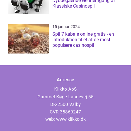
Dybdegående Gennemgang af
Klassiske Casinospil
15 januar 2024
Spil 7 kabale online gratis - en
introduktion til et af de mest
populære casinospil
Adresse
web:
www.klikko.dk