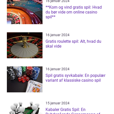
16 januar 2024
**Kom og vind gratis spil: Hvad
du bør vide om online casino
spil**
16 januar 2024
Gratis roulette spil: Alt, hvad du
skal vide
16 januar 2024
Spil gratis syvkabale: En populær
variant af klassiske casino spil
15 januar 2024
Kabaler Gratis Spil: En