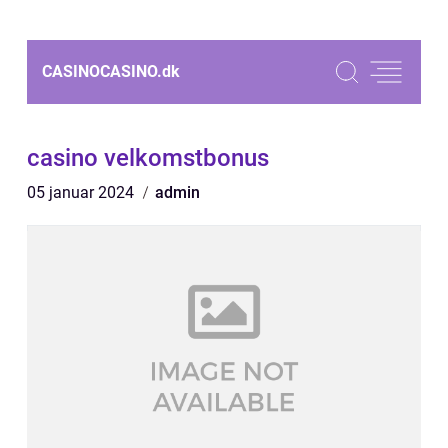
CASINOCASINO.
dk
casino velkomstbonus
05 januar 2024
admin