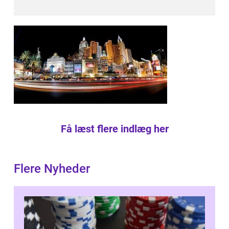
Få læst flere indlæg her
Flere Nyheder