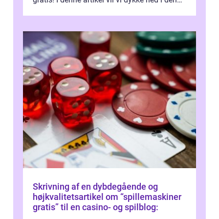
populære...
Skrivning af en dybdegående og
højkvalitetsartikel om “spillemaskiner
gratis” til en casino- og spilblog: