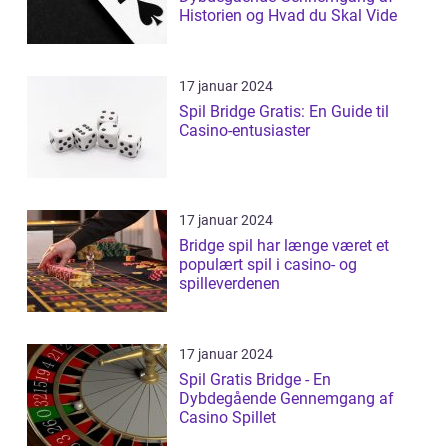
Historien og Hvad du Skal Vide
17 januar 2024
Spil Bridge Gratis: En Guide til
Casino-entusiaster
17 januar 2024
Bridge spil har længe været et
populært spil i casino- og
spilleverdenen
17 januar 2024
Spil Gratis Bridge - En
Dybdegående Gennemgang af
Casino Spillet