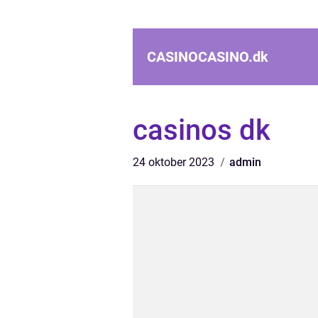
CASINOCASINO.
dk
casinos dk
24 oktober 2023
admin