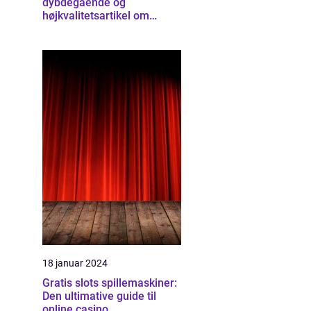
dybdegående og
højkvalitetsartikel om
"spillemaskiner gratis" til en
casino- og spilblog:
18 januar 2024
Gratis slots spillemaskiner:
Den ultimative guide til
online casino