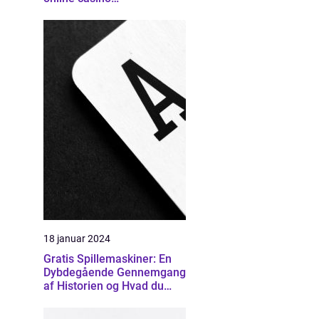
underholdning
18 januar 2024
Gratis Spillemaskiner: En
Dybdegående Gennemgang
af Historien og Hvad du
Skal Vide