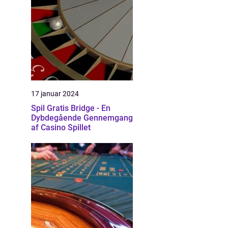
17 januar 2024
Spil Gratis Bridge - En
Dybdegående Gennemgang
af Casino Spillet