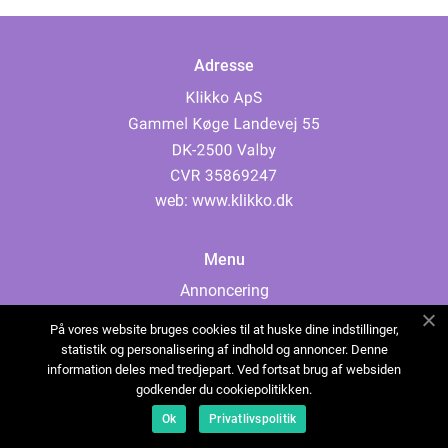
Adresse
web:
www.klikko.dk
Menu
Annoncering
Om os
På vores website bruges cookies til at huske dine indstillinger,
Cookies
statistik og personalisering af indhold og annoncer. Denne
information deles med tredjepart. Ved fortsat brug af websiden
Kontakt os
godkender du cookiepolitikken.
Sitemap
Ok
Privatlivspolitik