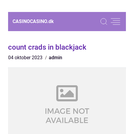
CASINOCASINO.
dk
count crads in blackjack
04 oktober 2023
admin