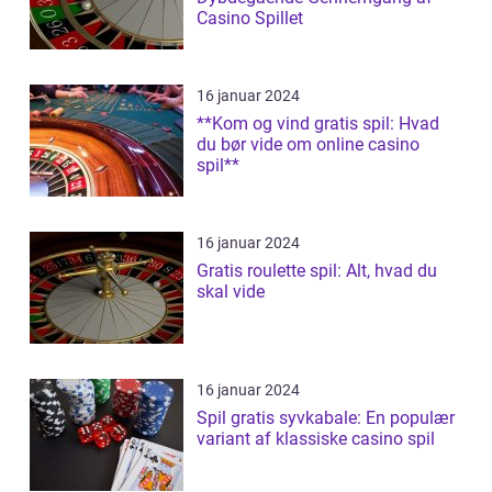
Casino Spillet
16 januar 2024
**Kom og vind gratis spil: Hvad
du bør vide om online casino
spil**
16 januar 2024
Gratis roulette spil: Alt, hvad du
skal vide
16 januar 2024
Spil gratis syvkabale: En populær
variant af klassiske casino spil