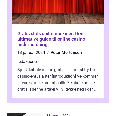
Gratis slots spillemaskiner: Den
ultimative guide til online casino
underholdning
18 januar 2024
Peter Mortensen
redaktionel
Spil 7 kabale online gratis – et must-try for
casino-entusiaster [Introduktion] Velkommen
til vores artikel om at spille 7 kabale online
gratis! I denne artikel vil vi dykke ned i denne
populære...
18 januar 2024