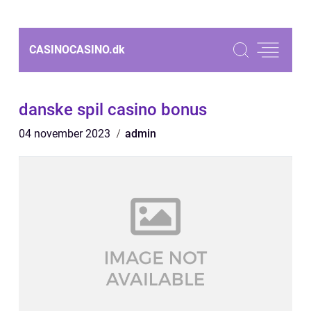
CASINOCASINO.
dk
danske spil casino bonus
04 november 2023
admin