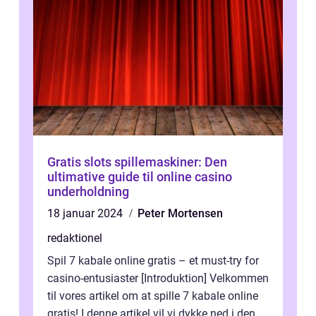
Gratis slots spillemaskiner: Den
ultimative guide til online casino
underholdning
18 januar 2024
Peter Mortensen
redaktionel
Spil 7 kabale online gratis – et must-try for
casino-entusiaster [Introduktion] Velkommen
til vores artikel om at spille 7 kabale online
gratis! I denne artikel vil vi dykke ned i denne