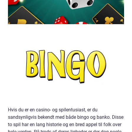
Hvis du er en casino- og spilentusiast, er du
sandsynligvis bekendt med både bingo og banko. Disse
to spil har en lang historie og en bred appel til folk over
hele verden. På trods af deres ligheder er der dog nogle