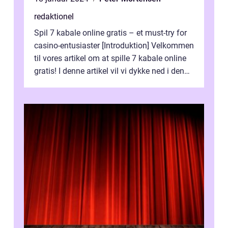
redaktionel
Spil 7 kabale online gratis – et must-try for
casino-entusiaster [Introduktion] Velkommen
til vores artikel om at spille 7 kabale online
gratis! I denne artikel vil vi dykke ned i denne
populære...