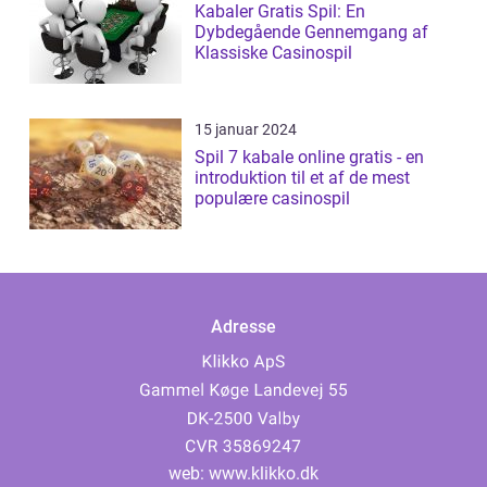
Kabaler Gratis Spil: En
Dybdegående Gennemgang af
Klassiske Casinospil
15 januar 2024
Spil 7 kabale online gratis - en
introduktion til et af de mest
populære casinospil
Adresse
web:
www.klikko.dk