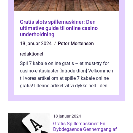
Gratis slots spillemaskiner: Den
ultimative guide til online casino
underholdning
18 januar 2024
Peter Mortensen
redaktionel
Spil 7 kabale online gratis – et must-try for
casino-entusiaster [Introduktion] Velkommen
til vores artikel om at spille 7 kabale online
gratis! I denne artikel vil vi dykke ned i denne
populære...
18 januar 2024
Gratis Spillemaskiner: En
Dybdegående Gennemgang af