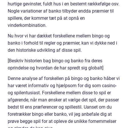
hurtige gevinster, fuldt hus i en bestemt rækkefølge osv.
Nogle variationer af banko tilbyder endda præmier til
spillere, der kommer tæt på at opnå en
vinderkombination.
Nu hvor vi har dækket forskellene mellem bingo og
banko i forhold til regler og præmier, kan vi dykke ned i
den historiske udvikling af disse spil.
[Beskriv historien bag bingo og banko fra deres
oprindelse og hvordan de har spredt sig globalt]
Denne analyse af forskellen på bingo og banko håber vi
har været informativ og hjælpsom for dig som casino-
og spilentusiast. Forskellene mellem disse to spil er
afgørende, når man ønsker at vælge det spil, der passer
bedst til ens præferencer og spillestil. Uanset om du
foretrækker bingo eller banko, vil jeg anbefale dig at
prøve begge spil for at opleve de unikke fornemmelser