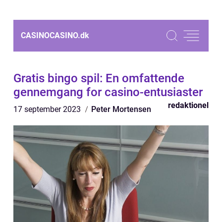
CASINOCASINO.
dk
Gratis bingo spil: En omfattende
gennemgang for casino-entusiaster
redaktionel
17 september 2023
Peter Mortensen