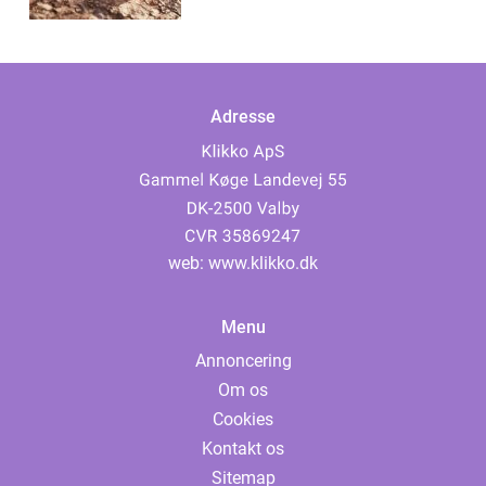
Adresse
web:
www.klikko.dk
Menu
Annoncering
Om os
Cookies
Kontakt os
Sitemap