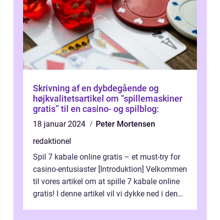
Skrivning af en dybdegående og
højkvalitetsartikel om “spillemaskiner
gratis” til en casino- og spilblog:
18 januar 2024
Peter Mortensen
redaktionel
Spil 7 kabale online gratis – et must-try for
casino-entusiaster [Introduktion] Velkommen
til vores artikel om at spille 7 kabale online
gratis! I denne artikel vil vi dykke ned i denne
populære...