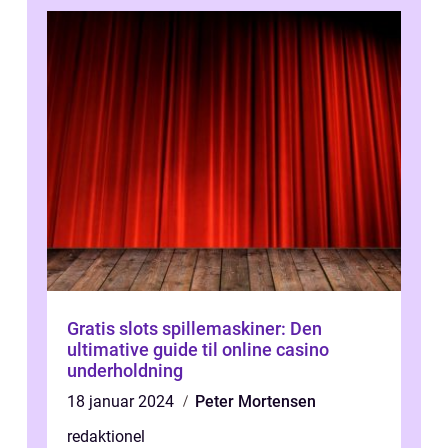
Gratis slots spillemaskiner: Den
ultimative guide til online casino
underholdning
18 januar 2024
Peter Mortensen
redaktionel