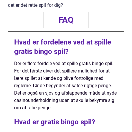
det er det rette spil for dig?
FAQ
Hvad er fordelene ved at spille
gratis bingo spil?
Der er flere fordele ved at spille gratis bingo spil.
For det første giver det spillere mulighed for at
lære spillet at kende og blive fortrolige med
reglerne, før de begynder at satse rigtige penge.
Det er også en sjov og afslappende måde at nyde
casinounderholdning uden at skulle bekymre sig
om at tabe penge.
Hvad er gratis bingo spil?