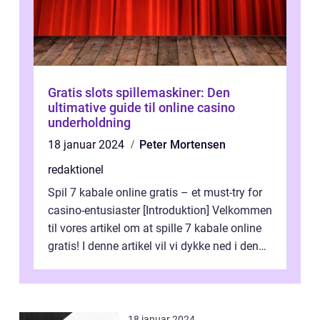
Gratis slots spillemaskiner: Den
ultimative guide til online casino
underholdning
18 januar 2024
Peter Mortensen
redaktionel
Spil 7 kabale online gratis – et must-try for
casino-entusiaster [Introduktion] Velkommen
til vores artikel om at spille 7 kabale online
gratis! I denne artikel vil vi dykke ned i denne
populære...
18 januar 2024