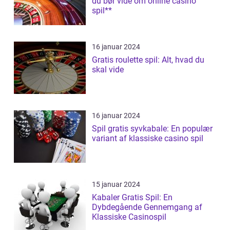
du bør vide om online casino
spil**
16 januar 2024
Gratis roulette spil: Alt, hvad du
skal vide
16 januar 2024
Spil gratis syvkabale: En populær
variant af klassiske casino spil
15 januar 2024
Kabaler Gratis Spil: En
Dybdegående Gennemgang af
Klassiske Casinospil