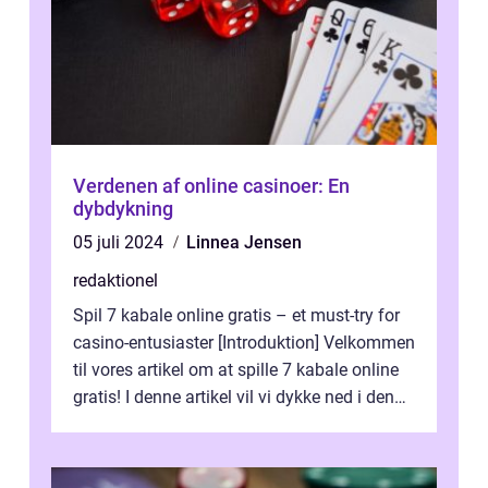
Verdenen af online casinoer: En
dybdykning
05 juli 2024
Linnea Jensen
redaktionel
Spil 7 kabale online gratis – et must-try for
casino-entusiaster [Introduktion] Velkommen
til vores artikel om at spille 7 kabale online
gratis! I denne artikel vil vi dykke ned i denne
populære...