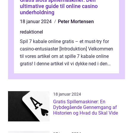
ultimative guide til online casino
underholdning
18 januar 2024
Peter Mortensen
redaktionel
Spil 7 kabale online gratis – et must-try for
casino-entusiaster [Introduktion] Velkommen
til vores artikel om at spille 7 kabale online
gratis! I denne artikel vil vi dykke ned i denne
populære...
18 januar 2024
Gratis Spillemaskiner: En
Dybdegående Gennemgang af
Historien og Hvad du Skal Vide