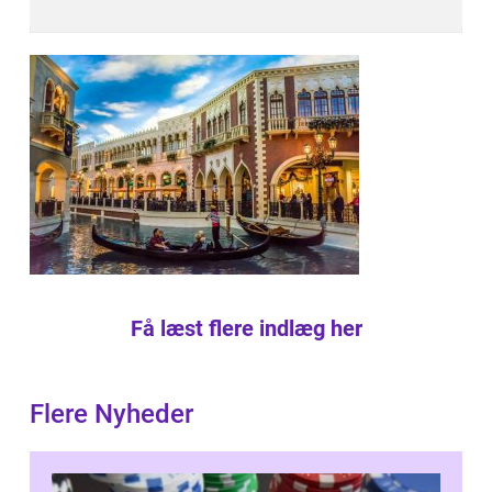
Få læst flere indlæg her
Flere Nyheder