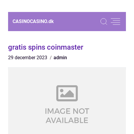
CASINOCASINO.
dk
gratis spins coinmaster
29 december 2023
admin