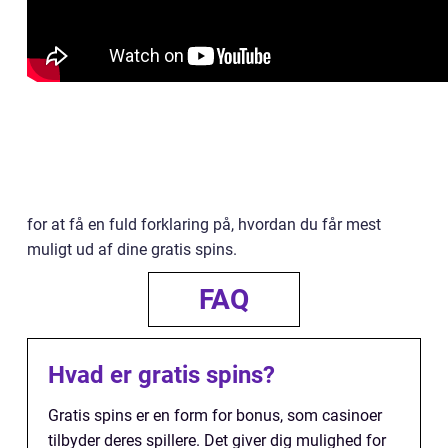
for at få en fuld forklaring på, hvordan du får mest
muligt ud af dine gratis spins.
FAQ
Hvad er gratis spins?
Gratis spins er en form for bonus, som casinoer
tilbyder deres spillere. Det giver dig mulighed for