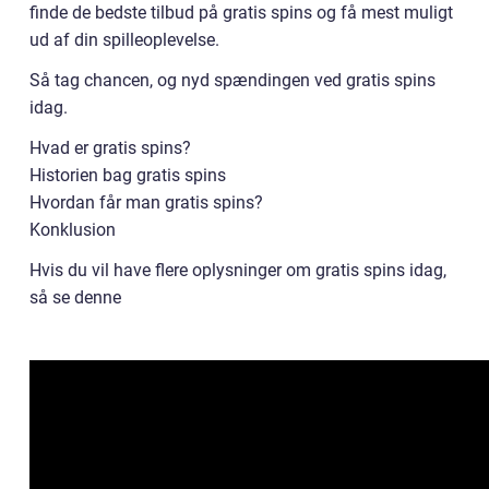
finde de bedste tilbud på gratis spins og få mest muligt
ud af din spilleoplevelse.
Så tag chancen, og nyd spændingen ved gratis spins
idag.
Hvad er gratis spins?
Historien bag gratis spins
Hvordan får man gratis spins?
Konklusion
Hvis du vil have flere oplysninger om gratis spins idag,
så se denne