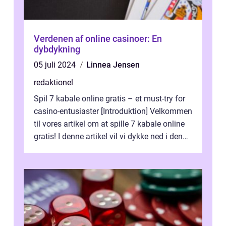
Verdenen af online casinoer: En
dybdykning
05 juli 2024
Linnea Jensen
redaktionel
Spil 7 kabale online gratis – et must-try for
casino-entusiaster [Introduktion] Velkommen
til vores artikel om at spille 7 kabale online
gratis! I denne artikel vil vi dykke ned i denne
populære...