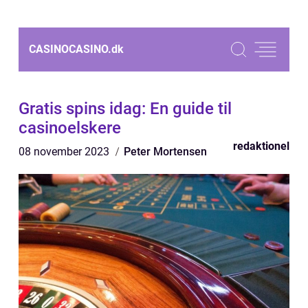
CASINOCASINO.
dk
Gratis spins idag: En guide til
casinoelskere
redaktionel
08 november 2023
Peter Mortensen