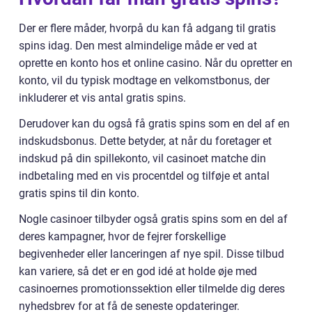
Der er flere måder, hvorpå du kan få adgang til gratis
spins idag. Den mest almindelige måde er ved at
oprette en konto hos et online casino. Når du opretter en
konto, vil du typisk modtage en velkomstbonus, der
inkluderer et vis antal gratis spins.
Derudover kan du også få gratis spins som en del af en
indskudsbonus. Dette betyder, at når du foretager et
indskud på din spillekonto, vil casinoet matche din
indbetaling med en vis procentdel og tilføje et antal
gratis spins til din konto.
Nogle casinoer tilbyder også gratis spins som en del af
deres kampagner, hvor de fejrer forskellige
begivenheder eller lanceringen af nye spil. Disse tilbud
kan variere, så det er en god idé at holde øje med
casinoernes promotionssektion eller tilmelde dig deres
nyhedsbrev for at få de seneste opdateringer.