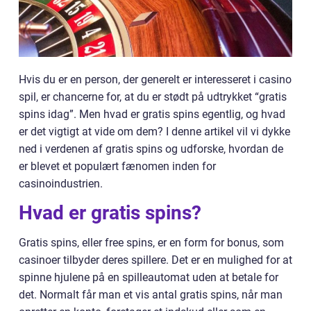
Hvis du er en person, der generelt er interesseret i casino
spil, er chancerne for, at du er stødt på udtrykket “gratis
spins idag”. Men hvad er gratis spins egentlig, og hvad
er det vigtigt at vide om dem? I denne artikel vil vi dykke
ned i verdenen af gratis spins og udforske, hvordan de
er blevet et populært fænomen inden for
casinoindustrien.
Hvad er gratis spins?
Gratis spins, eller free spins, er en form for bonus, som
casinoer tilbyder deres spillere. Det er en mulighed for at
spinne hjulene på en spilleautomat uden at betale for
det. Normalt får man et vis antal gratis spins, når man