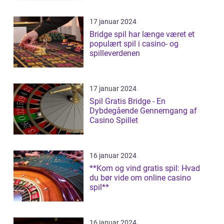
17 januar 2024
Bridge spil har længe været et
populært spil i casino- og
spilleverdenen
17 januar 2024
Spil Gratis Bridge - En
Dybdegående Gennemgang af
Casino Spillet
16 januar 2024
**Kom og vind gratis spil: Hvad
du bør vide om online casino
spil**
16 januar 2024