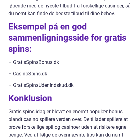
løbende med de nyeste tilbud fra forskellige casinoer, så
du nemt kan finde de bedste tilbud til dine behov.
Eksempel på en god
sammenligningsside for gratis
spins:
– GratisSpinsBonus.dk
– CasinoSpins.dk
– GratisSpinsUdenIndskud.dk
Konklusion
Gratis spins idag er blevet en enormt populær bonus
blandt casino spillere verden over. De tillader spillere at
prøve forskellige spil og casinoer uden at risikere egne
penge. Ved at følge de ovennævnte tips kan du nemt