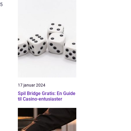
×5
17 januar 2024
Spil Bridge Gratis: En Guide
til Casino-entusiaster