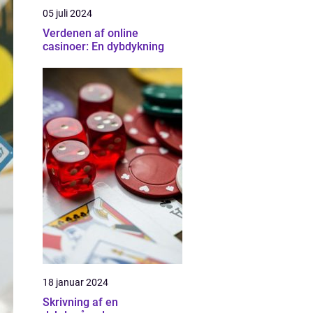
05 juli 2024
Verdenen af online
casinoer: En dybdykning
18 januar 2024
Skrivning af en