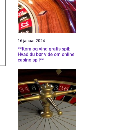
16 januar 2024
**Kom og vind gratis spil:
Hvad du bør vide om online
casino spil**