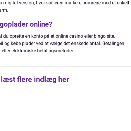
 en digital version, hvor spilleren markere numrene med et enkelt
ærm.
goplader online?
 du oprette en konto på et online casino eller bingo site.
pil og købe plader ved at vælge det ønskede antal. Betalingen
 eller elektroniske betalingsmetoder.
 læst flere indlæg her