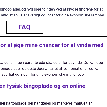
bingoplader, og nyd spændingen ved at krydse fingrene for at
ltid at spille ansvarligt og indenfor dine økonomiske rammer.
FAQ
for at øge mine chancer for at vinde med
så der er ingen garanterede strategier for at vinde. Du kan dog
 bingoplader, da dette øger antallet af kombinationer, du kan
ansvarligt og inden for dine økonomiske muligheder.
en fysisk bingoplade og en online
eller kartonplade, der håndteres og markeres manuelt af