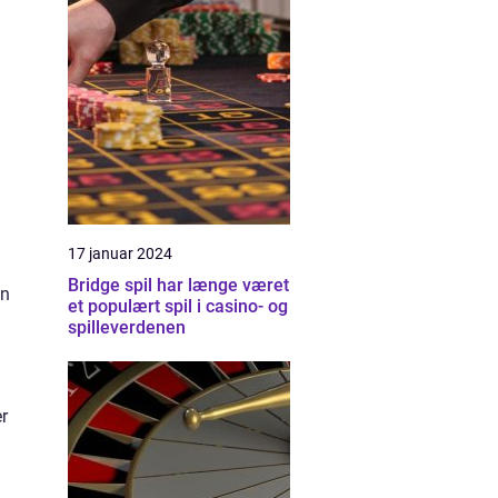
17 januar 2024
Bridge spil har længe været
on
et populært spil i casino- og
spilleverdenen
er