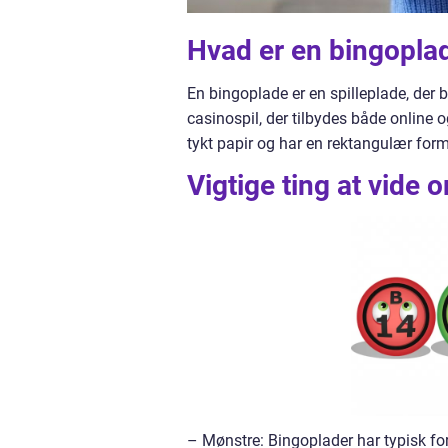
Hvad er en bingopla
En bingoplade er en spilleplade, der b
casinospil, der tilbydes både online o
tykt papir og har en rektangulær for
Vigtige ting at vide
– Mønstre: Bingoplader har typisk fo