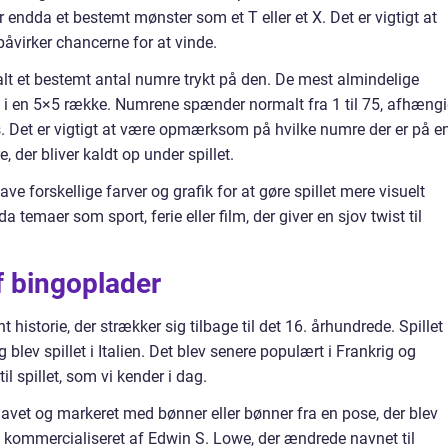
r endda et bestemt mønster som et T eller et X. Det er vigtigt at
påvirker chancerne for at vinde.
t et bestemt antal numre trykt på den. De mest almindelige
 i en 5×5 række. Numrene spænder normalt fra 1 til 75, afhængi
es. Det er vigtigt at være opmærksom på hvilke numre der er på e
 der bliver kaldt op under spillet.
ve forskellige farver og grafik for at gøre spillet mere visuelt
 temaer som sport, ferie eller film, der giver en sjov twist til
f bingoplader
 historie, der strækker sig tilbage til det 16. århundrede. Spillet
blev spillet i Italien. Det blev senere populært i Frankrig og
l spillet, som vi kender i dag.
avet og markeret med bønner eller bønner fra en pose, der blev
et kommercialiseret af Edwin S. Lowe, der ændrede navnet til