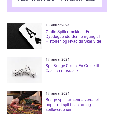
populære...
18 januar 2024
Gratis Spillemaskiner: En
Dybdegående Gennemgang af
Historien og Hvad du Skal Vide
17 januar 2024
Spil Bridge Gratis: En Guide til
Casino-entusiaster
17 januar 2024
Bridge spil har længe været et
populært spil i casino- og
spilleverdenen