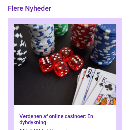
Flere Nyheder
Verdenen af online casinoer: En
dybdykning