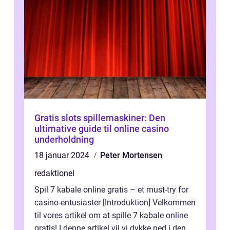
Gratis slots spillemaskiner: Den
ultimative guide til online casino
underholdning
18 januar 2024
Peter Mortensen
redaktionel
Spil 7 kabale online gratis – et must-try for
casino-entusiaster [Introduktion] Velkommen
til vores artikel om at spille 7 kabale online
gratis! I denne artikel vil vi dykke ned i denne