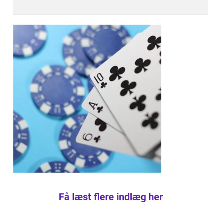
Få læst flere indlæg her