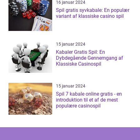
16 januar 2024
Spil gratis syvkabale: En populær
variant af klassiske casino spil
15 januar 2024
Kabaler Gratis Spil: En
Dybdegående Gennemgang af
Klassiske Casinospil
15 januar 2024
Spil 7 kabale online gratis - en
introduktion til et af de mest
populære casinospil