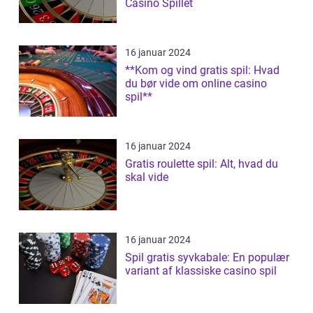
Casino Spillet
16 januar 2024
**Kom og vind gratis spil: Hvad
du bør vide om online casino
spil**
16 januar 2024
Gratis roulette spil: Alt, hvad du
skal vide
16 januar 2024
Spil gratis syvkabale: En populær
variant af klassiske casino spil