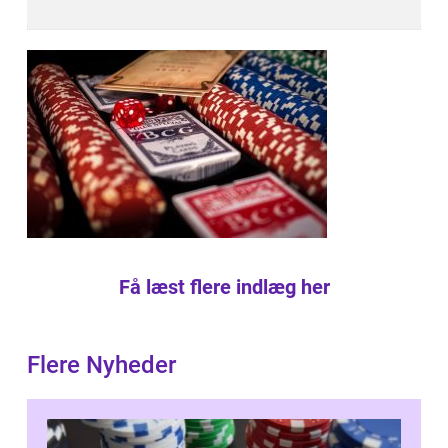
Få læst flere indlæg her
Flere Nyheder