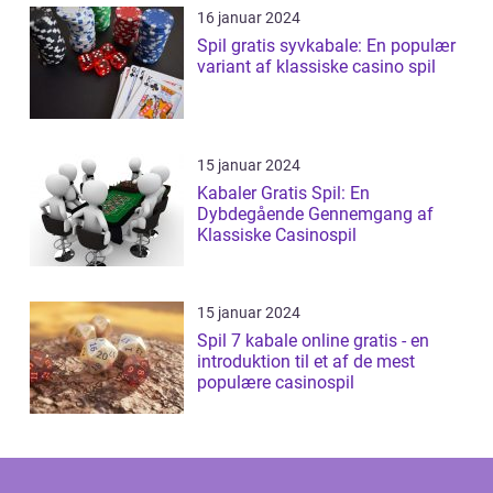
16 januar 2024
Spil gratis syvkabale: En populær
variant af klassiske casino spil
15 januar 2024
Kabaler Gratis Spil: En
Dybdegående Gennemgang af
Klassiske Casinospil
15 januar 2024
Spil 7 kabale online gratis - en
introduktion til et af de mest
populære casinospil