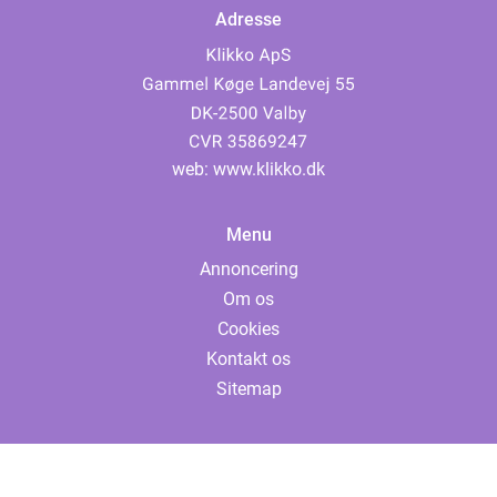
Adresse
web:
www.klikko.dk
Menu
Annoncering
Om os
Cookies
Kontakt os
Sitemap