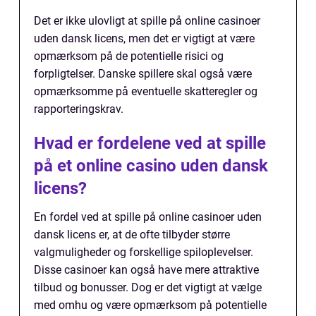
Det er ikke ulovligt at spille på online casinoer
uden dansk licens, men det er vigtigt at være
opmærksom på de potentielle risici og
forpligtelser. Danske spillere skal også være
opmærksomme på eventuelle skatteregler og
rapporteringskrav.
Hvad er fordelene ved at spille
på et online casino uden dansk
licens?
En fordel ved at spille på online casinoer uden
dansk licens er, at de ofte tilbyder større
valgmuligheder og forskellige spiloplevelser.
Disse casinoer kan også have mere attraktive
tilbud og bonusser. Dog er det vigtigt at vælge
med omhu og være opmærksom på potentielle