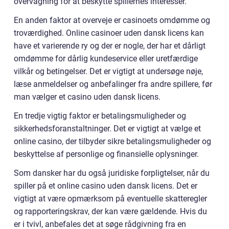
overvågning for at beskytte spillernes interesser.
En anden faktor at overveje er casinoets omdømme og
troværdighed. Online casinoer uden dansk licens kan
have et varierende ry og der er nogle, der har et dårligt
omdømme for dårlig kundeservice eller uretfærdige
vilkår og betingelser. Det er vigtigt at undersøge nøje,
læse anmeldelser og anbefalinger fra andre spillere, før
man vælger et casino uden dansk licens.
En tredje vigtig faktor er betalingsmuligheder og
sikkerhedsforanstaltninger. Det er vigtigt at vælge et
online casino, der tilbyder sikre betalingsmuligheder og
beskyttelse af personlige og finansielle oplysninger.
Som dansker har du også juridiske forpligtelser, når du
spiller på et online casino uden dansk licens. Det er
vigtigt at være opmærksom på eventuelle skatteregler
og rapporteringskrav, der kan være gældende. Hvis du
er i tvivl, anbefales det at søge rådgivning fra en