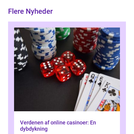
Flere Nyheder
Verdenen af online casinoer: En
dybdykning