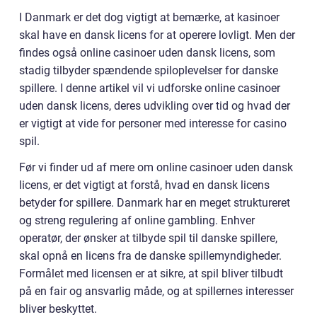
I Danmark er det dog vigtigt at bemærke, at kasinoer
skal have en dansk licens for at operere lovligt. Men der
findes også online casinoer uden dansk licens, som
stadig tilbyder spændende spiloplevelser for danske
spillere. I denne artikel vil vi udforske online casinoer
uden dansk licens, deres udvikling over tid og hvad der
er vigtigt at vide for personer med interesse for casino
spil.
Før vi finder ud af mere om online casinoer uden dansk
licens, er det vigtigt at forstå, hvad en dansk licens
betyder for spillere. Danmark har en meget struktureret
og streng regulering af online gambling. Enhver
operatør, der ønsker at tilbyde spil til danske spillere,
skal opnå en licens fra de danske spillemyndigheder.
Formålet med licensen er at sikre, at spil bliver tilbudt
på en fair og ansvarlig måde, og at spillernes interesser
bliver beskyttet.