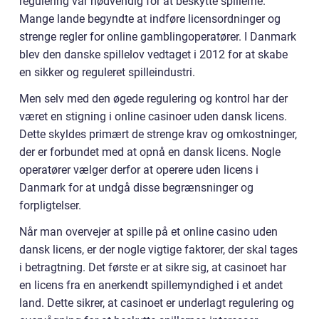
regulering var nødvendig for at beskytte spillerne.
Mange lande begyndte at indføre licensordninger og
strenge regler for online gamblingoperatører. I Danmark
blev den danske spillelov vedtaget i 2012 for at skabe
en sikker og reguleret spilleindustri.
Men selv med den øgede regulering og kontrol har der
været en stigning i online casinoer uden dansk licens.
Dette skyldes primært de strenge krav og omkostninger,
der er forbundet med at opnå en dansk licens. Nogle
operatører vælger derfor at operere uden licens i
Danmark for at undgå disse begrænsninger og
forpligtelser.
Når man overvejer at spille på et online casino uden
dansk licens, er der nogle vigtige faktorer, der skal tages
i betragtning. Det første er at sikre sig, at casinoet har
en licens fra en anerkendt spillemyndighed i et andet
land. Dette sikrer, at casinoet er underlagt regulering og