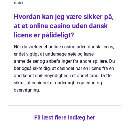
risici.
Hvordan kan jeg være sikker på,
at et online casino uden dansk
licens er pålideligt?
Når du vælger et online casino uden dansk licens,
er det vigtigt at undersøge nøje og læse
anmeldelser og anbefalinger fra andre spillere. Du
bør også sikre dig, at casinoet har en licens fra en
anerkendt spillemyndighed i et andet land. Dette
sikrer, at casinoet er underlagt regulering og
overvågning.
Få læst flere indlæg her