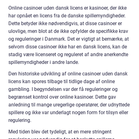
Online casinoer uden dansk licens er kasinoer, der ikke
har opnået en licens fra de danske spillemyndigheder.
Dette betyder ikke nødvendigvis, at disse casinoer er
ulovlige, men blot at de ikke opfylder de specifikke krav
og reguleringer i Danmark. Det er vigtigt at bemærke, at
selvom disse casinoer ikke har en dansk licens, kan de
stadig være licenseret og reguleret af andre anerkendte
spillemyndigheder i andre lande.
Den historiske udvikling af online casinoer uden dansk
licens kan spores tilbage til tidlige dage af online
gambling. I begyndelsen var der få reguleringer og
begrænset kontrol over online kasinoer. Dette gav
anledning til mange uregerlige operatører, der udnyttede
spillere og ikke var underlagt nogen form for tilsyn eller
regulering.
Med tiden blev det tydeligt, at en mere stringent