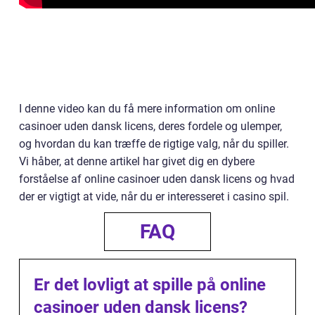
I denne video kan du få mere information om online
casinoer uden dansk licens, deres fordele og ulemper,
og hvordan du kan træffe de rigtige valg, når du spiller.
Vi håber, at denne artikel har givet dig en dybere
forståelse af online casinoer uden dansk licens og hvad
der er vigtigt at vide, når du er interesseret i casino spil.
FAQ
Er det lovligt at spille på online
casinoer uden dansk licens?