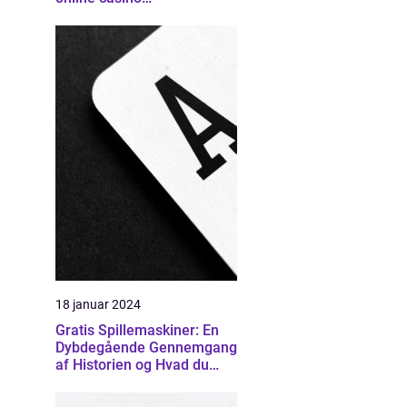
underholdning
18 januar 2024
Gratis Spillemaskiner: En
Dybdegående Gennemgang
af Historien og Hvad du
Skal Vide