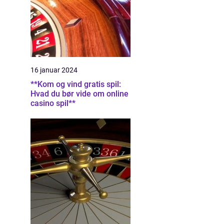
16 januar 2024
**Kom og vind gratis spil:
Hvad du bør vide om online
casino spil**